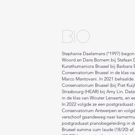
Bio
Stephanie Daelemans (°1997) begon 
Woord en Dans Bornem bij Stefaan D
Kunsthumaniora Brussel bij Barbara Ba
Conservatorium Brussel in de klas va
Marco Mantovani. In 2021 behaalde z
Conservatorium Brussel (bij Piet Ku
Strasbourg (HEAR) bij Amy Lin. Datz
in de klas van Wouter Lenaerts, en e
In 2022 volgde ze een postgraduaat c
Conservatorium Antwerpen en volgde 
verschoof gaandeweg naar kamermuzi
postgraduaat pianobegeleiding in d
Brussel summa cum laude (18/20) af.