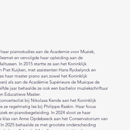
haar pianostudies aan de Academie voor Muziek,
esmet en vervolgde haar opleiding aan de
ltussen. In 2015 startte ze aan het Koninklijk
n Piet Kuijken, met assistenten Hans Ryckelynck en
e haar master piano aan zowel het Koninklijk
ijken) als aan de Académie Supérieure de Musique de
elfde jaar behaalde ze ook een bachelor muziekschriftuur
en Educatieve Master.
oncertsolist bij Nikolaas Kende aan het Koninklijk
ze regelmatig les bij Philippe Raskin. Haar focus
ek en pianobegeleiding. In 2024 sloot ze haar
e klas van Anne Opdebeeck aan het Conservatorium van
 In 2025 behaalde ze met grootste onderscheiding