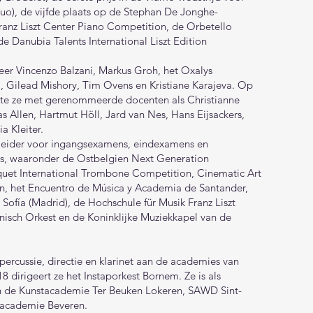
uo), de vijfde plaats op de Stephan De Jonghe-
Franz Liszt Center Piano Competition, de Orbetello
e Danubia Talents International Liszt Edition
eer Vincenzo Balzani, Markus Groh, het Oxalys
, Gilead Mishory, Tim Ovens en Kristiane Karajeva. Op
kte ze met gerenommeerde docenten als Christianne
s Allen, Hartmut Höll, Jard van Nes, Hans Eijsackers,
a Kleiter.
leider voor ingangsexamens, eindexamens en
ies, waaronder de Ostbelgien Next Generation
uet International Trombone Competition, Cinematic Art
on, het Encuentro de Música y Academia de Santander,
Sofía (Madrid), de Hochschule für Musik Franz Liszt
isch Orkest en de Koninklijke Muziekkapel van de
percussie, directie en klarinet aan de academies van
 dirigeert ze het Instaporkest Bornem. Ze is als
n de Kunstacademie Ter Beuken Lokeren, SAWD Sint-
academie Beveren.