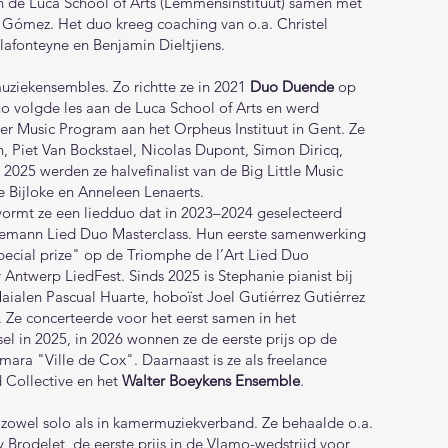
 de Luca School of Arts (Lemmensinstituut)
samen met
ó Gómez. Het duo kreeg coaching van o.a. Christel
lafonteyne en Benjamin Dieltjiens.
muziekensembles. Zo richtte ze in 2021
Duo Duende
op
o volgde les aan de Luca School of Arts en werd
r Music Program aan het Orpheus Instituut in Gent. Ze
n, Piet Van Bockstael, Nicolas Dupont, Simon Diricq,
n 2025 werden ze halvefinalist van de Big Little Music
 Bijloke en Anneleen Lenaerts.
ormt ze een liedduo dat in 2023–2024 geselecteerd
nemann Lied Duo Masterclass. Hun eerste samenwerking
special prize" op de Triomphe de l’Art Lied Duo
 Antwerp LiedFest. Sinds 2025 is Stephanie pianist bij
Maialen Pascual Huarte, hoboïst Joel Gutiérrez Gutiérrez
. Ze concerteerde voor het eerst samen in het
l in 2025, in 2026 wonnen ze de eerste prijs op de
ra "Ville de Cox". Daarnaast is ze als freelance
rd Collective en het
Walter Boeykens Ensemble
.
, zowel solo als in kamermuziekverband. Ze behaalde o.a.
Brodelet, de eerste prijs in de Vlamo-wedstrijd voor