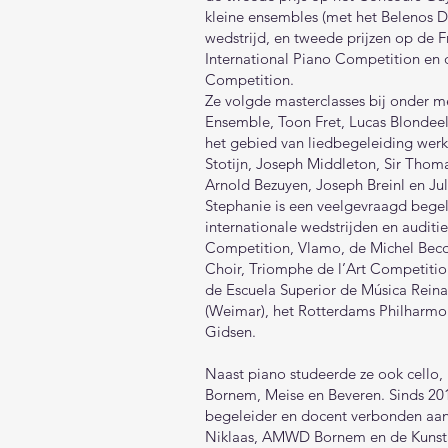
kleine ensembles (met het Belenos D
wedstrijd, en tweede prijzen op de 
International Piano Competition en d
Competition.
Ze volgde masterclasses bij onder m
Ensemble, Toon Fret, Lucas Blondeel
het gebied van liedbegeleiding wer
Stotijn, Joseph Middleton, Sir Thoma
Arnold Bezuyen, Joseph Breinl en Juli
Stephanie is een veelgevraagd bege
internationale wedstrijden en audit
Competition, Vlamo, de Michel Becq
Choir, Triomphe de l’Art Competiti
de Escuela Superior de Música Reina 
(Weimar), het Rotterdams Philharmon
Gidsen.
Naast piano studeerde ze ook cello, 
Bornem, Meise en Beveren. Sinds 2018
begeleider en docent verbonden aa
Niklaas, AMWD Bornem en de Kunst