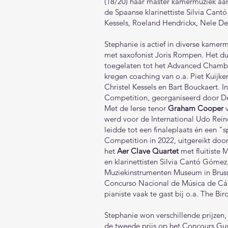
(18/20) haar master kamermuziek aan
de Spaanse klarinettiste Silvia Cant
Kessels, Roeland Hendrickx, Nele De
Stephanie is actief in diverse kamer
met saxofonist Joris Rompen. Het du
toegelaten tot het Advanced Chambe
kregen coaching van o.a. Piet Kuijke
Christel Kessels en Bart Bouckaert. I
Competition, georganiseerd door De
Met de Ierse tenor
Graham Cooper
v
werd voor de International Udo Rei
leidde tot een finaleplaats én een "
Competition in 2022, uitgereikt door
het
Aer Clave Quartet
met fluitiste 
en klarinettisten Silvia Cantó Gómez
Muziekinstrumenten Museum in Brusse
Concurso Nacional de Música de Cáma
pianiste vaak te gast bij o.a. The Bi
Stephanie won verschillende prijzen
de tweede prijs op het Concours Guy 