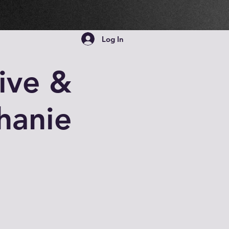
Log In
ive &
phanie