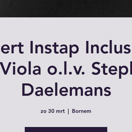
rt Instap Inclus
 Viola o.l.v. Ste
Daelemans
zo 30 mrt
  |  
Bornem