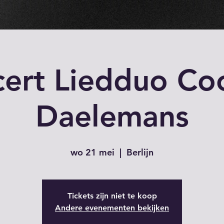
ert Liedduo Co
Daelemans
wo 21 mei
  |  
Berlijn
Tickets zijn niet te koop
Andere evenementen bekijken