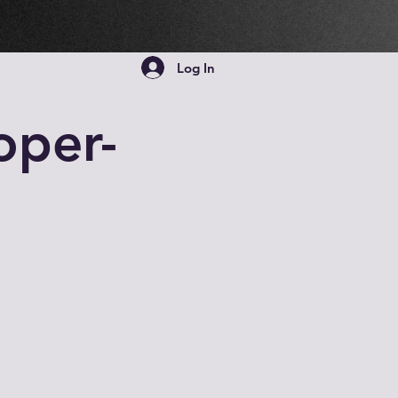
Log In
oper-